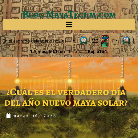
Blog MayaTecum.com
En el sagrado calendario hoy es:
|
1 Ajmaq, 9 Ch'en
del año
1 Kej, 5154
.
¿Cuál es el verdadero día
del año nuevo maya solar?
marzo 16, 2026