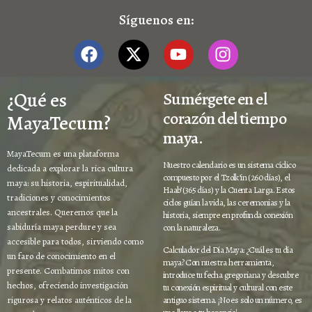
Síguenos en:
¿Qué es
Sumérgete en el
corazón del tiempo
MayaTecum?
maya.
MayaTecum es una plataforma
Nuestro calendario es un sistema cíclico
dedicada a explorar la rica cultura
compuesto por el Tzolk’in (260 días), el
maya: su historia, espiritualidad,
Haab’ (365 días) y la Cuenta Larga. Estos
tradiciones y conocimientos
ciclos guían la vida, las ceremonias y la
ancestrales. Queremos que la
historia, siempre en profunda conexión
sabiduría maya perdure y sea
con la naturaleza.
accesible para todos, sirviendo como
Calculador del Día Maya: ¿Cuál es tu día
un faro de conocimiento en el
maya? Con nuestra herramienta,
presente. Combatimos mitos con
introduce tu fecha gregoriana y descubre
hechos, ofreciendo investigación
tu conexión espiritual y cultural con este
rigurosa y relatos auténticos de la
antiguo sistema. ¡No es solo un número, es