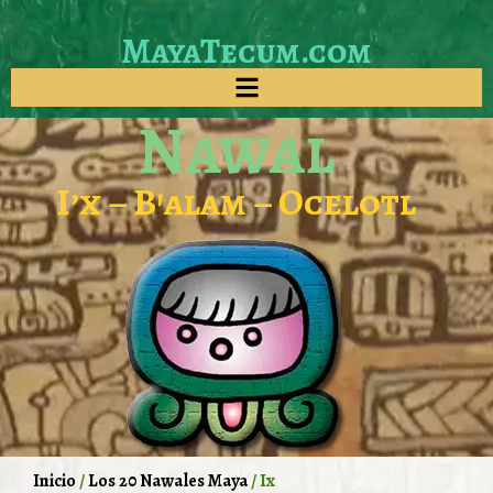
MayaTecum.com
Nawal
I’x – B’alam – Ocelotl
Inicio
/
Los 20 Nawales Maya
/ Ix