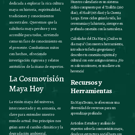
Nuestro calendario es un sistema
dedicada a explorar la rica cultura
cíclico compuesto por el Tzolk’in (260
maya: su historia, espiritualidad,
días), el Haab’ (365 días) y la Cuenta
tradiciones y conocimientos
Larga. Estos ciclos guían la vida, las
ancestrales. Queremos que la
ceremonias y la historia, siempre en
sabiduría maya perdure y sea
profunda conexión con la naturaleza.
accesible para todos, sirviendo
Calculador del Día Maya: ¿Cuál es tu
como un faro de conocimiento en
día maya? Con nuestra herramienta,
el presente. Combatimos mitos
introduce tu fecha gregoriana y
con hechos, ofreciendo
descubre tu conexión espiritual y
investigación rigurosa y relatos
cultural con este antiguo sistema. ¡No
es solo un número, es una llave a tu
auténticos de la mano de expertos.
herencia!
La Cosmovisión
Recursos y
Maya Hoy
Herramientas
La visión maya del universo,
En MayaTecum, te ofrecemos una
diversidad de recursos para un
interconectado y en armonía, es
aprendizaje profundo:
clave para entender nuestro
mundo actual. Sus principios nos
Artículos: Estudios y análisis de
guían ante el cambio climático y la
expertos sobre la cosmovisión maya,
degradación ambiental,
desde su estructura social hasta sus