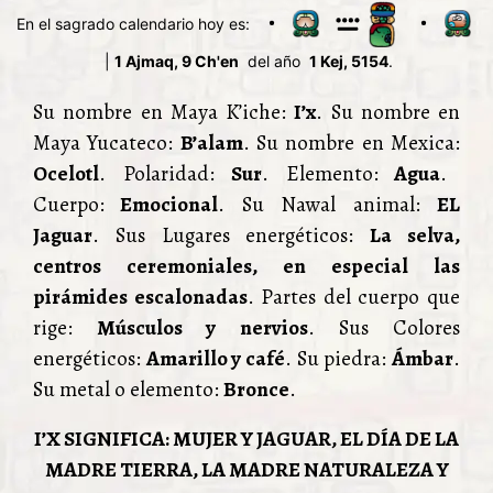
En el sagrado calendario hoy es:
|
1 Ajmaq, 9 Ch'en
del año
1 Kej, 5154
.
Su nombre en Maya K’iche:
I’x
. Su nombre en
Maya Yucateco:
B’alam
. Su nombre en Mexica:
Ocelotl
. Polaridad:
Sur
. Elemento:
Agua
.
Cuerpo:
Emocional
. Su Nawal animal:
EL
Jaguar
. Sus Lugares energéticos:
La selva,
centros ceremoniales, en especial las
pirámides escalonadas
. Partes del cuerpo que
rige:
Músculos y nervios
. Sus Colores
energéticos:
Amarillo y café
. Su piedra:
Ámbar
.
Su metal o elemento:
Bronce
.
I’X SIGNIFICA: MUJER Y JAGUAR, EL DÍA DE LA
MADRE TIERRA, LA MADRE NATURALEZA Y