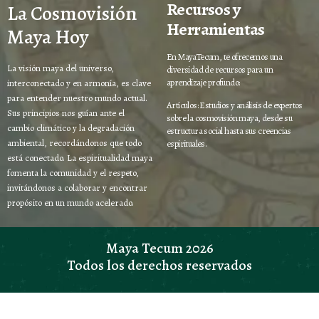
Recursos y
La Cosmovisión
Herramientas
Maya Hoy
En MayaTecum, te ofrecemos una
La visión maya del universo,
diversidad de recursos para un
aprendizaje profundo:
interconectado y en armonía, es clave
para entender nuestro mundo actual.
Artículos: Estudios y análisis de expertos
Sus principios nos guían ante el
sobre la cosmovisión maya, desde su
cambio climático y la degradación
estructura social hasta sus creencias
ambiental, recordándonos que todo
espirituales.
está conectado. La espiritualidad maya
fomenta la comunidad y el respeto,
invitándonos a colaborar y encontrar
propósito en un mundo acelerado.
Maya Tecum 2026
Todos los derechos reservados