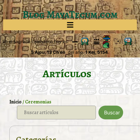
Blog MayaTecum.com
En el sagrado calendario hoy es:
|
5 Ajpu, 13 Ch'en
del año
1 Kej, 5154
.
Artículos
Inicio
/ Ceremonias
Buscar
Categorías