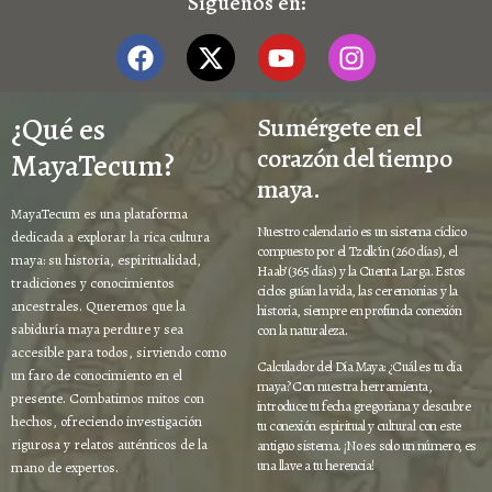
Síguenos en:
¿Qué es
Sumérgete en el
corazón del tiempo
MayaTecum?
maya.
MayaTecum es una plataforma
Nuestro calendario es un sistema cíclico
dedicada a explorar la rica cultura
compuesto por el Tzolk’in (260 días), el
maya: su historia, espiritualidad,
Haab’ (365 días) y la Cuenta Larga. Estos
tradiciones y conocimientos
ciclos guían la vida, las ceremonias y la
ancestrales. Queremos que la
historia, siempre en profunda conexión
sabiduría maya perdure y sea
con la naturaleza.
accesible para todos, sirviendo como
Calculador del Día Maya: ¿Cuál es tu día
un faro de conocimiento en el
maya? Con nuestra herramienta,
presente. Combatimos mitos con
introduce tu fecha gregoriana y descubre
hechos, ofreciendo investigación
tu conexión espiritual y cultural con este
rigurosa y relatos auténticos de la
antiguo sistema. ¡No es solo un número, es
una llave a tu herencia!
mano de expertos.