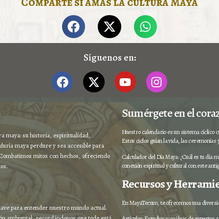
Comparte si amas la cultura Maya
Síguenos en:
Sumérgete en el cora
Nuestro calendario es un sistema cíclico co
 maya: su historia, espiritualidad,
Estos ciclos guían la vida, las ceremonias 
duría maya perdure y sea accesible para
. Combatimos mitos con hechos, ofreciendo
Calculador del Día Maya: ¿Cuál es tu día 
conexión espiritual y cultural con este ant
tos.
Recursos y Herrami
En MayaTecum, te ofrecemos una diversid
clave para entender nuestro mundo actual.
ción ambiental, recordándonos que todo está
Artículos: Estudios y análisis de expertos