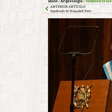
Inicio
/
Arqueología
/ Veintiséis fra
ANTERIOR ARTÍCULO
Significado de Waqxakib’ B’atz