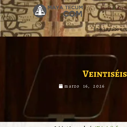
Inicio
Acer
En el sagrado cal
Veintiséi
marzo 16, 2026