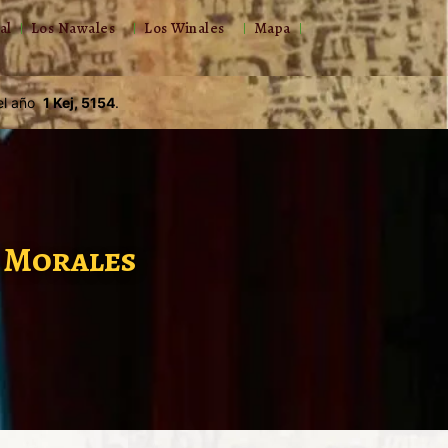
al
Los Nawales
Los Winales
Mapa
l año
1 Kej, 5154
.
y Morales