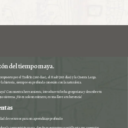
zón del tiempo maya.
mpuesto por el Tzolk’in (260 días), el Haab’ (365 días) y la Cuenta Larga.
y la historia, siempre en profunda conexión con la naturaleza.
maya? Con nuestra herramienta, introduce tu fecha gregoriana y descubre tu
iguo sistema. ¡No es solo un número, es una llave a tu herencia!
entas
ad de recursos para un aprendizaje profundo:
 sobre la cosmovisión maya, desde su estructura social hasta sus creencias