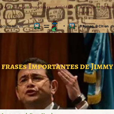
ca de
Tienda
Donaciones
Actividades
Artículos
Tu Naw
Contacto
endario hoy es:
|
1 Ajmaq, 9 Ch'en
de
s frases Importantes de Jimm