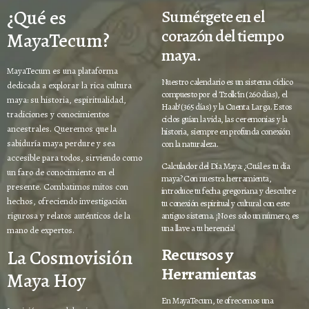
¿Qué es
Sumérgete en el
corazón del tiempo
MayaTecum?
maya.
MayaTecum es una plataforma
Nuestro calendario es un sistema cíclico
dedicada a explorar la rica cultura
compuesto por el Tzolk’in (260 días), el
maya: su historia, espiritualidad,
Haab’ (365 días) y la Cuenta Larga. Estos
tradiciones y conocimientos
ciclos guían la vida, las ceremonias y la
ancestrales. Queremos que la
historia, siempre en profunda conexión
sabiduría maya perdure y sea
con la naturaleza.
accesible para todos, sirviendo como
Calculador del Día Maya: ¿Cuál es tu día
un faro de conocimiento en el
maya? Con nuestra herramienta,
presente. Combatimos mitos con
introduce tu fecha gregoriana y descubre
hechos, ofreciendo investigación
tu conexión espiritual y cultural con este
rigurosa y relatos auténticos de la
antiguo sistema. ¡No es solo un número, es
una llave a tu herencia!
mano de expertos.
Recursos y
La Cosmovisión
Herramientas
Maya Hoy
En MayaTecum, te ofrecemos una