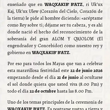
enseñado que en
WAQXAKIB’ B’ATZ
, ri Uk’ux
Kaj, Uk’ux Ulew (Corazón del Cielo, Corazón de
la tierra) le pide al hombre diciendo: «acéptame
como Rey sobre ti; déjame ser tu cabeza, y es ahí
donde nació el hecho del reconocimiento de la
soberanía del gran ALOM Y Q’AJOLOM (El
engendrador y Concebidor) como nuestro rey y
gobierno en
WAQXAKIB’ B’ATZ.
Por eso para todos los Mayas que van a celebrar
esta maravillosa festividad este
22 de junio 2026
empezando desde el día
21 de junio
al ocultarse
el sol donde quiera que usted viva (8.00 Pm) y
todo el día
22 de octubre
hasta las 8.00 Pm.
Uno de los temas principales de la ceremonia de
WAQXAKIB’ B’ATZ.
Es postrarse rostro a tierra y