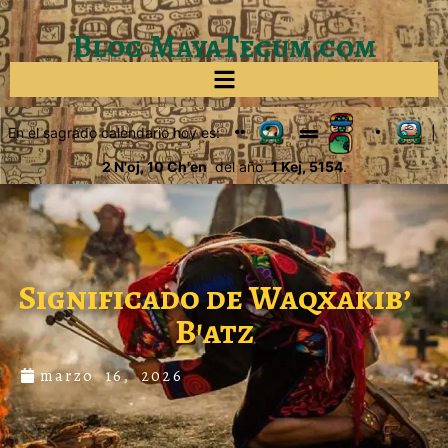
Blog MayaTecum.com
En el sagrado calendario hoy es:
|
2 N'oj, 10 Ch'en
del año
1 Kej, 5154
.
Significado de Waqxakib’
B’atz
marzo 16, 2026