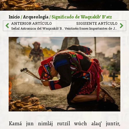
Inicio
/
Arqueología
/ Significado de Waqxakib’ B’atz
ANTERIOR ARTÍCULO
SIGUIENTE ARTÍCULO
Señal Astromica del Waqxakib’ B’atz’
Veintiséis frases Importantes de Jimmy Morales
Kamá jun nimláj rutzíl wúch alaq’ juntir,