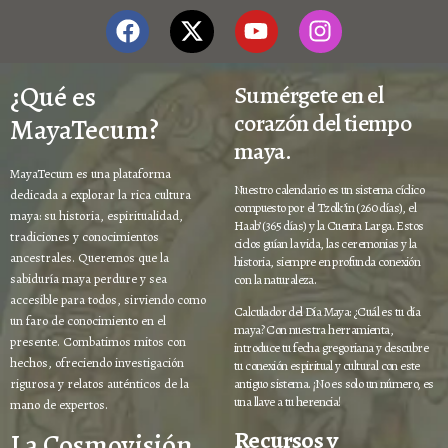
¿Qué es
Sumérgete en el
corazón del tiempo
MayaTecum?
maya.
MayaTecum es una plataforma
Nuestro calendario es un sistema cíclico
dedicada a explorar la rica cultura
compuesto por el Tzolk’in (260 días), el
maya: su historia, espiritualidad,
Haab’ (365 días) y la Cuenta Larga. Estos
tradiciones y conocimientos
ciclos guían la vida, las ceremonias y la
ancestrales. Queremos que la
historia, siempre en profunda conexión
sabiduría maya perdure y sea
con la naturaleza.
accesible para todos, sirviendo como
Calculador del Día Maya: ¿Cuál es tu día
un faro de conocimiento en el
maya? Con nuestra herramienta,
presente. Combatimos mitos con
introduce tu fecha gregoriana y descubre
hechos, ofreciendo investigación
tu conexión espiritual y cultural con este
rigurosa y relatos auténticos de la
antiguo sistema. ¡No es solo un número, es
una llave a tu herencia!
mano de expertos.
Recursos y
La Cosmovisión