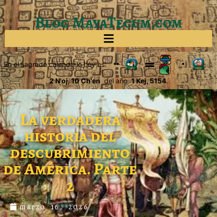
Blog MayaTecum.com
En el sagrado calendario hoy es:
|
2 N'oj, 10 Ch'en
del año
1 Kej, 5154
.
La verdadera
historia del
descubrimiento
de América. Parte
2
marzo 16, 2026