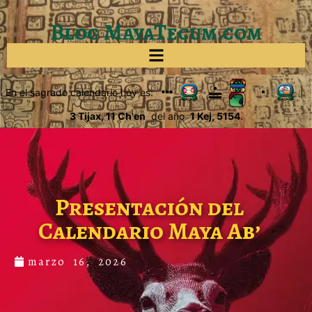
Blog MayaTecum.com
En el sagrado calendario hoy es:
|
3 Tijax, 11 Ch'en
del año
1 Kej, 5154
.
Presentación del
Calendario Maya Ab’
marzo 16, 2026