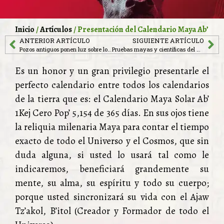
Inicio
/
Artículos
/ Presentación del Calendario Maya Ab’
ANTERIOR ARTÍCULO
SIGUIENTE ARTÍCULO
Pozos antiguos ponen luz sobre los tamales mayas y los baños interiores
Pruebas mayas y científicas del Choltun
Es un honor y un gran privilegio presentarle el
perfecto calendario entre todos los calendarios
de la tierra que es: el Calendario Maya Solar Ab’
1Kej Cero Pop’ 5,154 de 365 días. En sus ojos tiene
la reliquia milenaria Maya para contar el tiempo
exacto de todo el Universo y el Cosmos, que sin
duda alguna, si usted lo usará tal como le
indicaremos, beneficiará grandemente su
mente, su alma, su espíritu y todo su cuerpo;
porque usted sincronizará su vida con el Ajaw
Tz’akol, B’itol (Creador y Formador de todo el