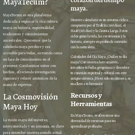
MayaTecum?
maya.
MayaTecum es una plataforma
Nuestro calendario es un sistema cíclico
dedicada a explorar la rica cultura
compuesto por el Tzolk’in (260 días), el
maya: su historia, espiritualidad,
Haab’ (365 días) y la Cuenta Larga. Estos
tradiciones y conocimientos
ciclos guían la vida, las ceremonias y la
ancestrales. Queremos que la
historia, siempre en profunda conexión
sabiduría maya perdure y sea
con la naturaleza.
accesible para todos, sirviendo como
Calculador del Día Maya: ¿Cuál es tu día
un faro de conocimiento en el
maya? Con nuestra herramienta,
presente. Combatimos mitos con
introduce tu fecha gregoriana y descubre
hechos, ofreciendo investigación
tu conexión espiritual y cultural con este
rigurosa y relatos auténticos de la
antiguo sistema. ¡No es solo un número, es
una llave a tu herencia!
mano de expertos.
Recursos y
La Cosmovisión
Herramientas
Maya Hoy
En MayaTecum, te ofrecemos una
La visión maya del universo,
diversidad de recursos para un
aprendizaje profundo:
interconectado y en armonía, es clave
para entender nuestro mundo actual.