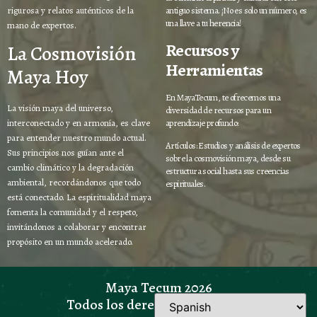
rigurosa y relatos auténticos de la
antiguo sistema. ¡No es solo un número, es
una llave a tu herencia!
mano de expertos.
Recursos y
La Cosmovisión
Herramientas
Maya Hoy
En MayaTecum, te ofrecemos una
La visión maya del universo,
diversidad de recursos para un
aprendizaje profundo:
interconectado y en armonía, es clave
para entender nuestro mundo actual.
Artículos: Estudios y análisis de expertos
Sus principios nos guían ante el
sobre la cosmovisión maya, desde su
cambio climático y la degradación
estructura social hasta sus creencias
ambiental, recordándonos que todo
espirituales.
está conectado. La espiritualidad maya
fomenta la comunidad y el respeto,
invitándonos a colaborar y encontrar
propósito en un mundo acelerado.
Maya Tecum 2026
Todos los derechos reservados