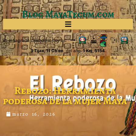
Blog MayaTecum.com
En el sagrado calendario hoy es:
|
3 Tijax, 11 Ch'en
del año
1 Kej, 5154
.
Rebozo: Herramienta
poderosa de la mujer Maya
marzo 16, 2026