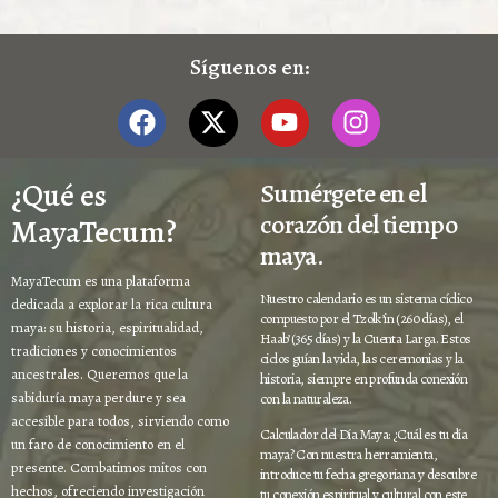
Síguenos en:
¿Qué es
Sumérgete en el
corazón del tiempo
MayaTecum?
maya.
MayaTecum es una plataforma
Nuestro calendario es un sistema cíclico
dedicada a explorar la rica cultura
compuesto por el Tzolk’in (260 días), el
maya: su historia, espiritualidad,
Haab’ (365 días) y la Cuenta Larga. Estos
tradiciones y conocimientos
ciclos guían la vida, las ceremonias y la
ancestrales. Queremos que la
historia, siempre en profunda conexión
sabiduría maya perdure y sea
con la naturaleza.
accesible para todos, sirviendo como
Calculador del Día Maya: ¿Cuál es tu día
un faro de conocimiento en el
maya? Con nuestra herramienta,
presente. Combatimos mitos con
introduce tu fecha gregoriana y descubre
hechos, ofreciendo investigación
tu conexión espiritual y cultural con este